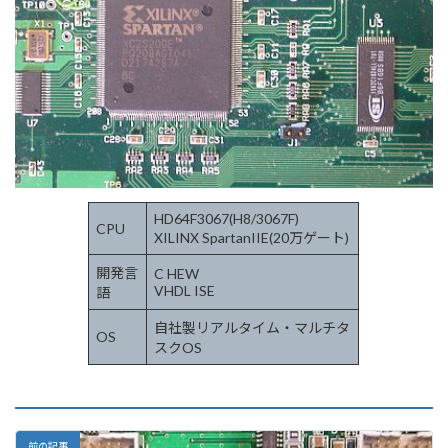
HD64F3067(H8/3067F)
CPU
XILINX SpartanIIE(20万ゲート)
開発言
C HEW
VHDL ISE
語
自社製リアルタイム・マルチタ
OS
スクOS
前の記事