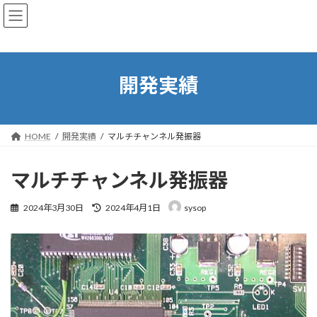
コ
ナ
ン
ビ
テ
ゲ
ン
ー
ツ
シ
へ
ョ
開発実績
ス
ン
キ
に
ッ
移
プ
動
HOME
開発実績
マルチチャンネル発振器
マルチチャンネル発振器
最
2024年3月30日
2024年4月1日
sysop
終
更
新
日
時
: