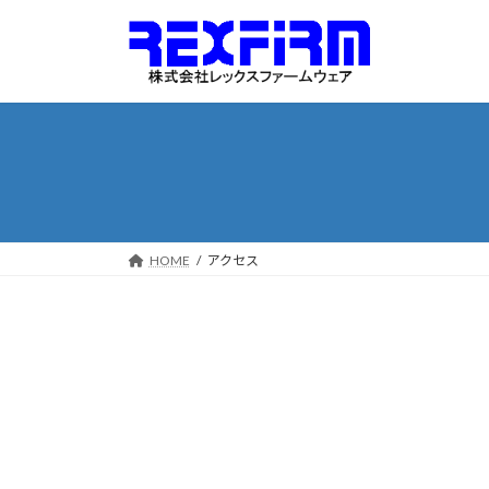
コ
ナ
ン
ビ
テ
ゲ
ン
ー
ツ
シ
へ
ョ
ス
ン
キ
に
ッ
移
プ
動
HOME
アクセス